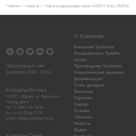
Главная
/
Новости
/
Новые кондиционеры серии SYSPLIT WALL SIMPLE
О Systemair
Компания Systemair
Кондиционеры Sysplite-
simple
Официальный сайт
Производство Systemair
Systemair. 2006 - 2026 г.
Климатические решения
Документация
Стать дилером
Контакты
Москва
:
Вакансии
141011, Москва, ул. Фуражный
Гарантия
проезд, дом 4.
Сервис
Tel: +7 (495) 101-78-98
Отзывы
пн - пт с 9:00 до 17:00
Объекты
e-mail: info@systemair-rus.ru
Новости
Видео
Контакты
Санкт-