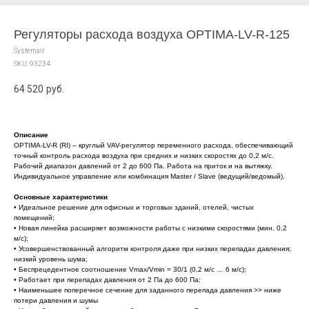
Регуляторы расхода воздуха OPTIMA-LV-R-125
Systemair
SKU:
93234
64 520
руб.
Описание
OPTIMA-LV-R (RI) – круглый VAV-регулятор переменного расхода, обеспечивающий
точный контроль расхода воздуха при средних и низких скоростях до 0,2 м/с.
Рабочий диапазон давлений от 2 до 600 Па. Работа на приток и на вытяжку.
Индивидуальное управление или комбинация Master / Slave (ведущий/ведомый).
Основные характеристики
• Идеальное решение для офисных и торговых зданий, отелей, чистых
помещений;
• Новая линейка расширяет возможности работы с низкими скоростями (мин. 0,2
м/с);
• Усовершенствованный алгоритм контроля даже при низких перепадах давления;
низкий уровень шума;
• Беспрецедентное соотношение Vmax/Vmin = 30/1 (0,2 м/с … 6 м/с);
• Работает при перепадах давления от 2 Па до 600 Па;
• Наименьшее поперечное сечение для заданного перепада давления >> ниже
потери давления и шумы