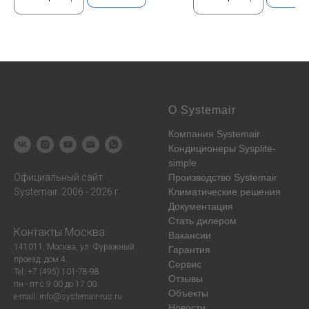
О Systemair
Компания Systemair
Кондиционеры Sysplite-
simple
Официальный сайт
Производство Systemair
Systemair. 2006 - 2026 г.
Климатические решения
Документация
Стать дилером
Контакты
Москва
:
Вакансии
141011, Москва, ул. Фуражный
Гарантия
проезд, дом 4.
Сервис
Tel: +7 (495) 101-78-98
Отзывы
пн - пт с 9:00 до 17:00
Объекты
e-mail: info@systemair-rus.ru
Новости