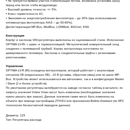
• Не требуется прямой участок стабилизации потока. Возможна установка сразу
перед или после сгиба воздуховода;
• Высокий уровень точности: +/- 5%;
• Класс герметичности 4C;
• Экономия на энергопотреблении вентилятора – до 30% (при использовании
оптимизатора вентилятора AIAS – до 50-60%);
Диспетчеризация MP-Bus, ModBus, LONWork, BACnet, KNX.
Конструкция
Корпус и заслонка VAV-регулятора выполнены из оцинкованной стали. Исполнение
OPTIMA-LV-RI- с шумо- и термоизоляцией. Металлический измерительный зонд
соединен с полимерной трубкой. Корпус контроллера изготовлен из
армированного полимера. Заслонка и соединительные муфты с резиновыми
уплотнениями.
Управление
OPTIMA-LV-R (RI) оснащены контроллером, который работает с аналоговым
сигналом 2В (опционально 0В)…10 В (уставка, обратная связь) или по шине MP-
Bus. Устройство может использоваться как автономно, так и в конфигурации Master
/ Slave (2 и более устройств).
По умолчанию регуляторы калибруются на заводе согласно таблиц в каталоге, по
запросу значения Vminи Vmax могут быть изменены (необходимые значения
нужно указать при заказе). Данные значения также могут быть изменены на
объекте при помощи настройщика ZTH-EU или приложения Belimo Assistant (по NFC
технологии бесконтактной передачи данных).
Диаметр: 125
Тип: Регуляторы расхода