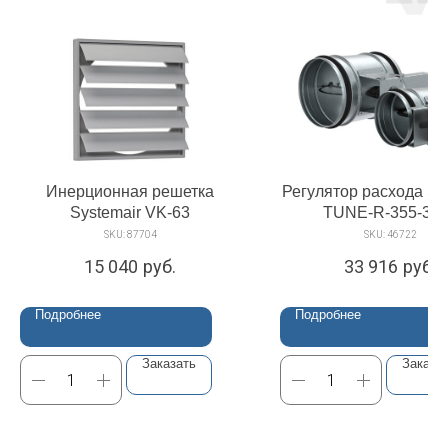
Инерционная решетка
Регулятор расхода Sy
Systemair VK-63
TUNE-R-355-3-
SKU:
87704
SKU:
46722
15 040
руб.
33 916
руб.
Подробнее
Подробнее
Заказать
Заказа