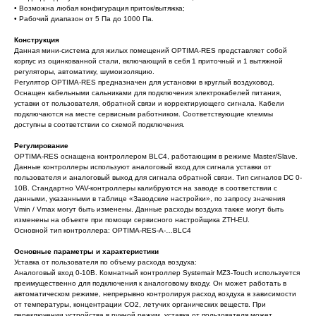
• Возможна любая конфигурация приток/вытяжка;
• Рабочий диапазон от 5 Па до 1000 Па.
Конструкция
Данная мини-система для жилых помещений OPTIMA-RES представляет собой
корпус из оцинкованной стали, включающий в себя 1 приточный и 1 вытяжной
регуляторы, автоматику, шумоизоляцию.
Регулятор OPTIMA-RES предназначен для установки в круглый воздуховод.
Оснащен кабельными сальниками для подключения электрокабелей питания,
уставки от пользователя, обратной связи и корректирующего сигнала. Кабели
подключаются на месте сервисным работником. Соответствующие клеммы
доступны в соответствии со схемой подключения.
Регулирование
OPTIMA-RES оснащена контроллером BLC4, работающим в режиме Master/Slave.
Данные контроллеры используют аналоговый вход для сигнала уставки от
пользователя и аналоговый выход для сигнала обратной связи. Тип сигналов DC 0-
10В. Стандартно VAV-контроллеры калибруются на заводе в соответствии с
данными, указанными в таблице «Заводские настройки», по запросу значения
Vmin / Vmax могут быть изменены. Данные расходы воздуха также могут быть
изменены на объекте при помощи сервисного настройщика ZTH-EU.
Основной тип контроллера: OPTIMA-RES-A-…BLC4
Основные параметры и характеристики
Уставка от пользователя по объему расхода воздуха:
Аналоговый вход 0-10В. Комнатный контроллер Systemair MZ3-Touch используется
преимущественно для подключения к аналоговому входу. Он может работать в
автоматическом режиме, непрерывно контролируя расход воздуха в зависимости
от температуры, концентрации CO2, летучих органических веществ. При
переключении устройства в ручной режим, уставка от пользователя может