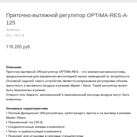
Приточно-вытяжной регулятор OPTIMA-RES-A-
125
Systemair
SKU:
136214
176 200
руб.
Описание
Приточно-вытяжной VAV-регулятор OPTIMA-RES – это компактная минисистема,
предназначенная для управления вентиляцией жилых помещений по потребности.
Основной задачей такого устройства является непрерывная регулировка объема
приточного и вытяжного воздуха в режиме Master / Slave. Такой регулятор может
быть переключен в режим
Открыто или Закрыто, минимальный и максимальный расходы воздуха могут быть
изменены.
Основные характеристики
• Полный функционал VAV-регулятора, работающего приток и на вытяжку в режиме
Master /Slave;
• Переменный ток 230 В;
• Соединительные клеммы в комплекте;
• Тепло- и шумоизоляция в комплекте;
• Подходят для установки в гипсовые стены/потолки;