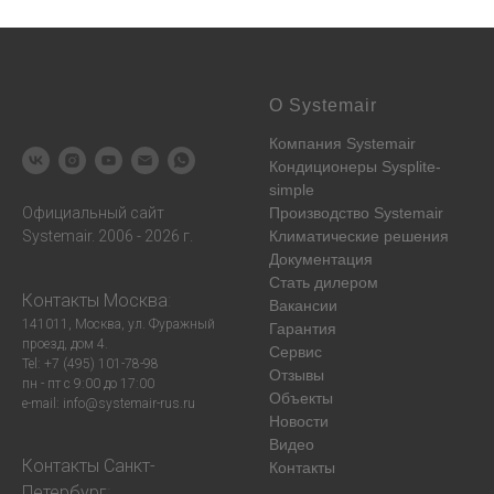
О Systemair
Компания Systemair
Кондиционеры Sysplite-
simple
Официальный сайт
Производство Systemair
Systemair. 2006 - 2026 г.
Климатические решения
Документация
Стать дилером
Контакты
Москва
:
Вакансии
141011, Москва, ул. Фуражный
Гарантия
проезд, дом 4.
Сервис
Tel: +7 (495) 101-78-98
Отзывы
пн - пт с 9:00 до 17:00
Объекты
e-mail: info@systemair-rus.ru
Новости
Видео
Контакты
Санкт-
Контакты
Петербург
: