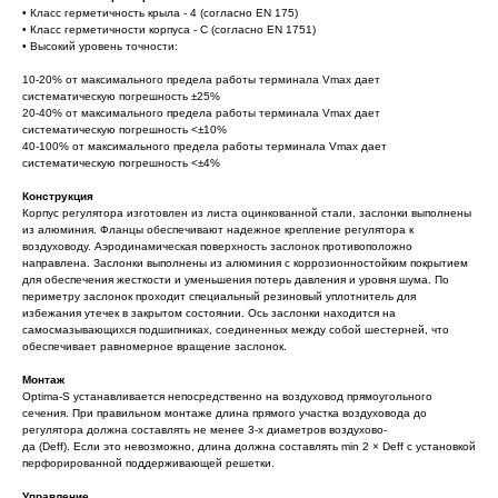
• Класс герметичность крыла - 4 (согласно EN 175)
• Класс герметичности корпуса - С (согласно EN 1751)
• Высокий уровень точности:
10-20% от максимального предела работы терминала Vmax дает
систематическую погрешность ±25%
20-40% от максимального предела работы терминала Vmax дает
систематическую погрешность ˂±10%
40-100% от максимального предела работы терминала Vmax дает
систематическую погрешность ˂±4%
Конструкция
Корпус регулятора изготовлен из листа оцинкованной стали, заслонки выполнены
из алюминия. Фланцы обеспечивают надежное крепление регулятора к
воздуховоду. Аэродинамическая поверхность заслонок противоположно
направлена. Заслонки выполнены из алюминия с коррозионностойким покрытием
для обеспечения жесткости и уменьшения потерь давления и уровня шума. По
периметру заслонок проходит специальный резиновый уплотнитель для
избежания утечек в закрытом состоянии. Ось заслонки находится на
самосмазывающихся подшипниках, соединенных между собой шестерней, что
обеспечивает равномерное вращение заслонок.
Монтаж
Optima-S устанавливается непосредственно на воздуховод прямоугольного
сечения. При правильном монтаже длина прямого участка воздуховода до
регулятора должна составлять не менее 3-х диаметров воздухово-
да (Deff). Если это невозможно, длина должна составлять min 2 × Deff с установкой
перфорированной поддерживающей решетки.
Управление