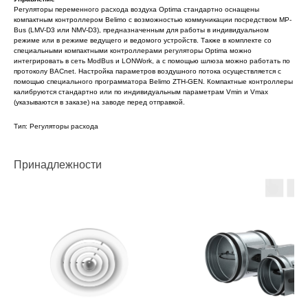
Регуляторы переменного расхода воздуха Optima стандартно оснащены
компактным контроллером Belimo с возможностью коммуникации посредством MP-
Bus (LMV-D3 или NMV-D3), предназначенным для работы в индивидуальном
режиме или в режиме ведущего и ведомого устройств. Также в комплекте со
специальными компактными контроллерами регуляторы Optima можно
интегрировать в сеть ModBus и LONWork, а с помощью шлюза можно работать по
протоколу BACnet. Настройка параметров воздушного потока осуществляется с
помощью специального программатора Belimo ZTH-GEN. Компактные контроллеры
калибруются стандартно или по индивидуальным параметрам Vmin и Vmax
(указываются в заказе) на заводе перед отправкой.
Тип: Регуляторы расхода
Принадлежности