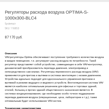
Регуляторы расхода воздуха OPTIMA-S-
1000x300-BLC4
Systemair
SKU:
116853
87 170
руб.
Описание
VAV-регуляторы Optima обеспечивают поступление требуемого количества воздуха
в каждое помещение, т.е. регулируют расход воздуха по потребности. Такой
регулятор представляет собой устройство, совмещающее в себе VAV-контроллер,
динамический преобразователь перепада давления, электропривод и
непосредственно сам клапан. Регуляторы переменного расхода воздуха (VAV)
применяются для притока и вытяжки в системах вентиляции с низким давлением.
Устройства идеально подходят для однозонального управления притоком и
вытяжкой в режиме ведущего и ведомого устройств. Вентиляционная система VAV
является наиболее оптимальным решением для офисных и торговых зданий,
отелей, больниц и прочих зданий общественного назначения является. В
системах кондиционирования, где необходимо особо точное поддержание
перепада давления воздуха (операционные, цеха, лаборатории и т.д.), также
оптимальным будет использование VAV-систем.
Технические характеристики