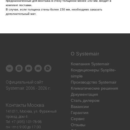
предназначенный для монтажа в стену толщиной менее 150 мм, входит в
комплект поставки.
В случае, если толщина стены более 150 мм, необходимо заказать
дополнительный мат.
О Systemair
Компания Systemair
Кондиционеры Sysplite-
simple
Официальный сайт
Производство Systemair
Systemair. 2006 - 2026 г.
Климатические решения
Документация
Стать дилером
Контакты
Москва
:
Вакансии
141011, Москва, ул. Фуражный
Гарантия
проезд, дом 4.
Сервис
Tel: +7 (495) 101-78-98
Отзывы
пн - пт с 9:00 до 17:00