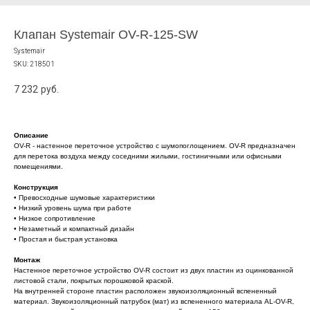
Клапан Systemair OV-R-125-SW
Systemair
SKU:
218501
7 232
руб.
Описание
OV-R - настенное переточное устройство с шумопоглощением. OV-R предназначен
для перетока воздуха между соседними жилыми, гостиничными или офисными
помещениями.
Конструкция
• Превосходные шумовые характеристики
• Низкий уровень шума при работе
• Низкое сопротивление
• Незаметный и компактный дизайн
• Простая и быстрая установка
Монтаж
Настенное переточное устройство OV-R состоит из двух пластин из оцинкованной
листовой стали, покрытых порошковой краской.
На внутренней стороне пластин расположен звукоизоляционный вспененный
материал. Звукоизоляционный патрубок (мат) из вспененного материала AL-OV-R,