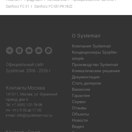
Danfoss FC 51
/
Danfoss FC-051PK18S2
О Systemair
Компания Systemair
Кондиционеры Sysplite-
simple
Официальный сайт
Производство Systemair
Systemair. 2006 - 2026 г.
Климатические решения
Документация
Стать дилером
Контакты
Москва
:
Вакансии
141011, Москва, ул. Фуражный
Гарантия
проезд, дом 4.
Сервис
Tel: +7 (495) 101-78-98
Отзывы
пн - пт с 9:00 до 17:00
Объекты
e-mail: info@systemair-rus.ru
Новости
Видео